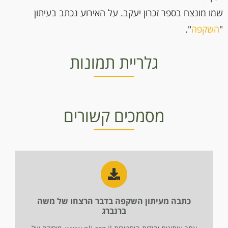
שמו מונצח בספר זכרון יעקב. על האירוע נכתב בעיתון
"
השקפה
".
גלריית תמונות
מצבה של משה ברנברג
ברנברג קיר מייסדים
מצבה שלמה ברנברג - אבא של משה
באדיבות לירון גורפינקל וארכיון לתולדות זיכרון יעקב
מסמכים קשורים
כתבה מעיתון השקפה בדבר הרצחו של משה
ברנברג