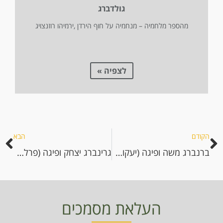
גולדברג
מהספר מלחמיה – מנחמיה על חוף הירדן ,ירמיהו רוזנצויג
לצפיה »
הקודם
הבא
ברנברג משה ופיגה (יעקובוביץ)
גרינברג יצחק ופיגה (פרלקוורט)
העלאת מסמכים