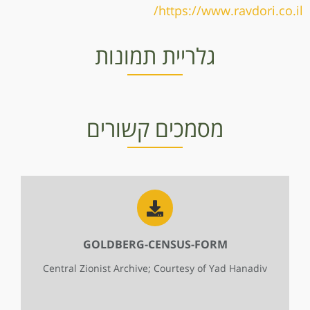
https://www.ravdori.co.il/
גלריית תמונות
פרידה גולדברג
פרידה גולדברג
דודו ופרידה גולדברג חתונה
באדיבות דליה חן , נהלל
באדיבות דליה חן , נהלל
באדיבות מוזיאון בית הרופא מנחמיה
מסמכים קשורים
GOLDBERG-CENSUS-FORM
Central Zionist Archive; Courtesy of Yad Hanadiv