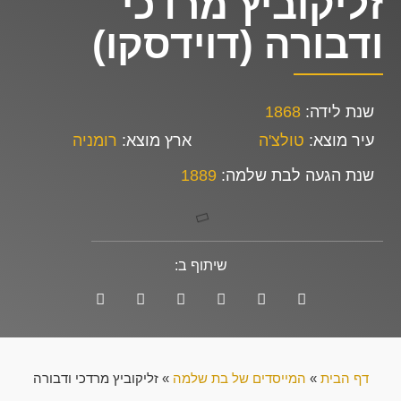
זליקוביץ מרדכי
ודבורה (דוידסקו)
שנת לידה:
1868
עיר מוצא:
טולצ'ה
ארץ מוצא:
רומניה
שנת הגעה לבת שלמה:
1889
שיתוף ב:
דף הבית
»
המייסדים של בת שלמה
»
זליקוביץ מרדכי ודבורה